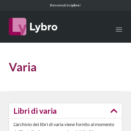
Benvenuti in
Lybro
!
Toggl
Varia
Libri di varia
L’archivio dei libri di varia viene fornito al momento