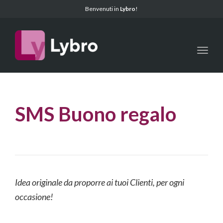
Benvenuti in
Lybro
!
Toggl
SMS Buono regalo
Idea originale da proporre ai tuoi Clienti, per ogni
occasione!