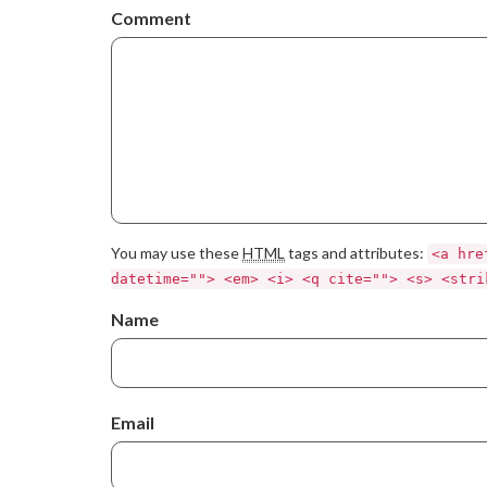
Comment
You may use these
HTML
tags and attributes:
<a hre
datetime=""> <em> <i> <q cite=""> <s> <stri
Name
Email