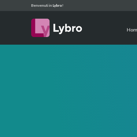
Benvenuti in
Lybro
!
Hom