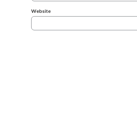
Website
Salva il mio nome, email e sito web in ques