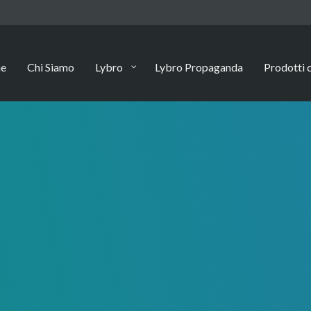
e
Chi Siamo
Lybro
Lybro Propaganda
Prodotti c