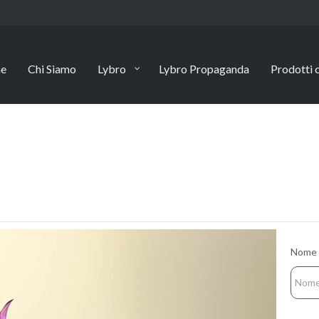
e
Chi Siamo
Lybro
Lybro Propaganda
Prodotti c
Nome