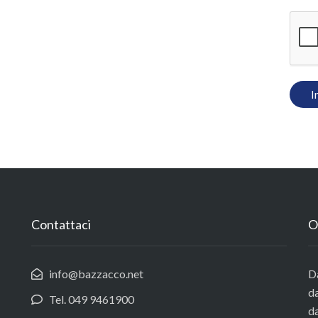
Contattaci
O
info@bazzacco.net
Da
da
Tel. 049 9461900
da