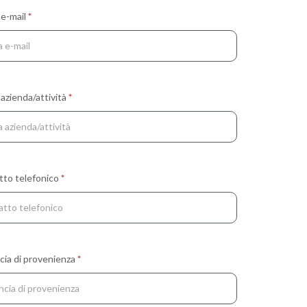
 e-mail
*
 azienda/attività
*
tto telefonico
*
cia di provenienza
*