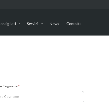
onsigliati
Servizi
News
Contatti
 e Cognome
*