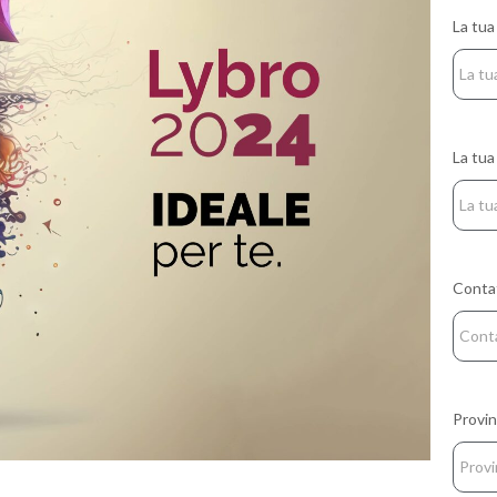
La tua
La tua
Conta
Provin