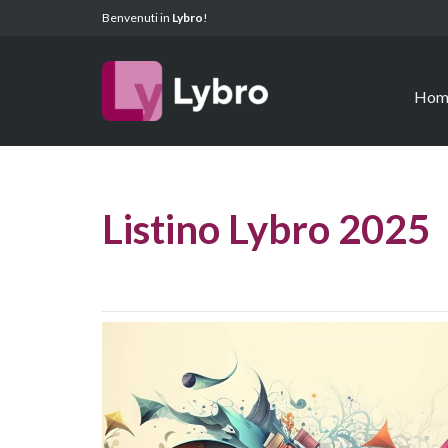
Benvenuti in
Lybro
!
Hom
Listino Lybro 2025