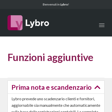
Benvenuti in
Lybro
!
Toggl
Funzioni aggiuntive
Prima nota e scandenzario
Lybro prevede uno scadenzario clienti e fornitori,
aggiornabile sia manualmente che automaticamente
sulla base delle registrazioni contabili. La completa